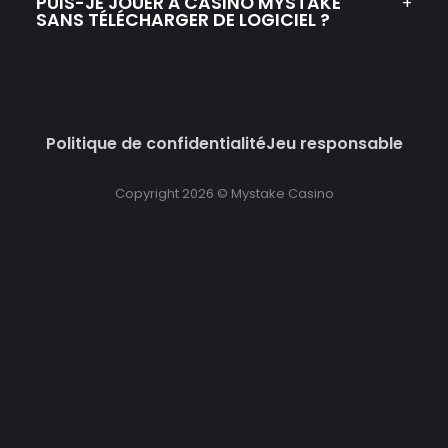
PUIS-JE JOUER À CASINO MYSTAKE
SANS TÉLÉCHARGER DE LOGICIEL ?
Politique de confidentialité
Jeu responsable
Copyright 2026 © Mystake Casino