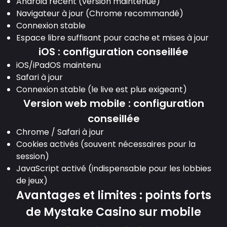
Android récent (version maintenue)
Navigateur à jour (Chrome recommandé)
Connexion stable
Espace libre suffisant pour cache et mises à jour
iOS : configuration conseillée
iOS/iPadOS maintenu
Safari à jour
Connexion stable (le live est plus exigeant)
Version web mobile : configuration
conseillée
Chrome / Safari à jour
Cookies activés (souvent nécessaires pour la
session)
JavaScript activé (indispensable pour les lobbies
de jeux)
Avantages et limites : points forts
de Mystake Casino sur mobile