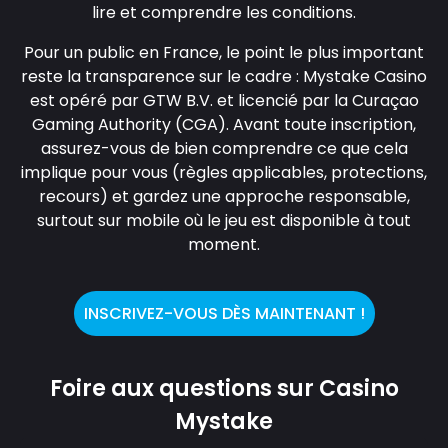
lire et comprendre les conditions.
Pour un public en France, le point le plus important
reste la transparence sur le cadre : Mystake Casino
est opéré par GTW B.V. et licencié par la Curaçao
Gaming Authority (CGA). Avant toute inscription,
assurez-vous de bien comprendre ce que cela
implique pour vous (règles applicables, protections,
recours) et gardez une approche responsable,
surtout sur mobile où le jeu est disponible à tout
moment.
INSCRIVEZ-VOUS DÈS MAINTENANT !
Foire aux questions sur Casino
Mystake