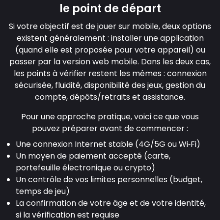
le point de départ
Si votre objectif est de jouer sur mobile, deux options
existent généralement : installer une application
(quand elle est proposée pour votre appareil) ou
passer par la version web mobile. Dans les deux cas,
les points à vérifier restent les mêmes : connexion
sécurisée, fluidité, disponibilité des jeux, gestion du
compte, dépôts/retraits et assistance.
Pour une approche pratique, voici ce que vous
pouvez préparer avant de commencer :
Une connexion Internet stable (4G/5G ou Wi‑Fi)
Un moyen de paiement accepté (carte,
portefeuille électronique ou crypto)
Un contrôle de vos limites personnelles (budget,
temps de jeu)
La confirmation de votre âge et de votre identité,
si la vérification est requise