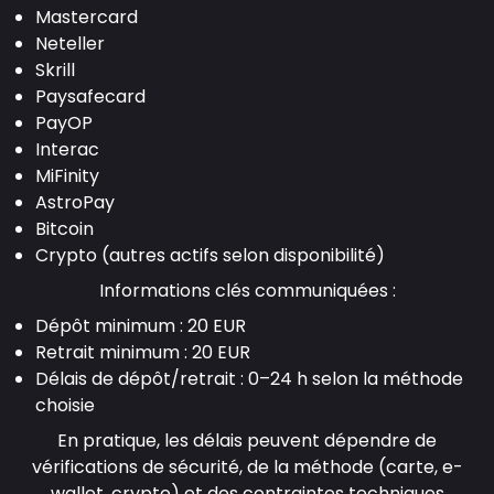
Mastercard
Neteller
Skrill
Paysafecard
PayOP
Interac
MiFinity
AstroPay
Bitcoin
Crypto (autres actifs selon disponibilité)
Informations clés communiquées :
Dépôt minimum : 20 EUR
Retrait minimum : 20 EUR
Délais de dépôt/retrait : 0–24 h selon la méthode
choisie
En pratique, les délais peuvent dépendre de
vérifications de sécurité, de la méthode (carte, e-
wallet, crypto) et des contraintes techniques