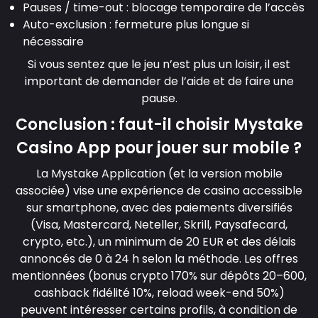
Pauses / time-out : blocage temporaire de l’accès
Auto-exclusion : fermeture plus longue si
nécessaire
Si vous sentez que le jeu n’est plus un loisir, il est
important de demander de l’aide et de faire une
pause.
Conclusion : faut-il choisir Mystake
Casino App pour jouer sur mobile ?
La Mystake Application (et la version mobile
associée) vise une expérience de casino accessible
sur smartphone, avec des paiements diversifiés
(Visa, Mastercard, Neteller, Skrill, Paysafecard,
crypto, etc.), un minimum de 20 EUR et des délais
annoncés de 0 à 24 h selon la méthode. Les offres
mentionnées (bonus crypto 170% sur dépôts 20–600,
cashback fidélité 10%, reload week-end 50%)
peuvent intéresser certains profils, à condition de