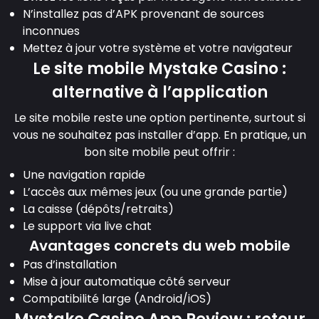
N’installez pas d’APK provenant de sources
inconnues
Mettez à jour votre système et votre navigateur
Le site mobile Mystake Casino :
alternative à l’application
Le site mobile reste une option pertinente, surtout si
vous ne souhaitez pas installer d’app. En pratique, un
bon site mobile peut offrir :
Une navigation rapide
L’accès aux mêmes jeux (ou une grande partie)
La caisse (dépôts/retraits)
Le support via live chat
Avantages concrets du web mobile
Pas d’installation
Mise à jour automatique côté serveur
Compatibilité large (Android/iOS)