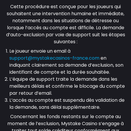
Cette procédure est conçue pour les joueurs qui
souhaitent une intervention humaine et immédiate,
notamment dans les situations de détresse ou
lorsque l’accès au compte est difficile. La demande
d’auto-exclusion par voie de support suit les étapes
suivantes :
Le joueur envoie un email à
support@mystakecasinos-france.com
en
indiquant clairement sa demande d’exclusion, son
identifiant de compte et la durée souhaitée.
L’équipe de support traite la demande dans les
meilleurs délais et confirme le blocage du compte
par retour d’email.
L’accès au compte est suspendu dès validation de
la demande, sans délai supplémentaire.
Concernant les fonds restants sur le compte au
moment de l’exclusion, Mystake Casino s’engage à
traiter tout solde créditeur conformément aux