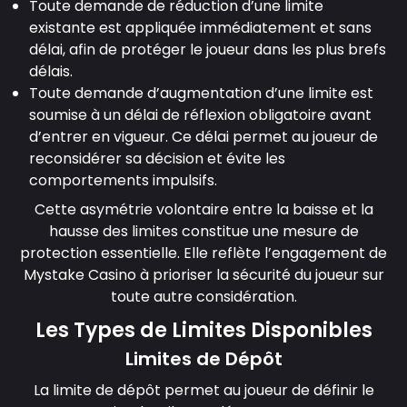
Toute demande de réduction d’une limite
existante est appliquée immédiatement et sans
délai, afin de protéger le joueur dans les plus brefs
délais.
Toute demande d’augmentation d’une limite est
soumise à un délai de réflexion obligatoire avant
d’entrer en vigueur. Ce délai permet au joueur de
reconsidérer sa décision et évite les
comportements impulsifs.
Cette asymétrie volontaire entre la baisse et la
hausse des limites constitue une mesure de
protection essentielle. Elle reflète l’engagement de
Mystake Casino à prioriser la sécurité du joueur sur
toute autre considération.
Les Types de Limites Disponibles
Limites de Dépôt
La limite de dépôt permet au joueur de définir le