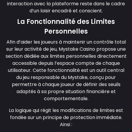
interaction avec la plateforme reste dans le cadre
d’un loisir encadré et conscient.
La Fonctionnalité des Limites
Personnelles
Afin d’aider les joueurs à maintenir un contrôle total
sur leur activité de jeu, Mystake Casino propose une
section dédiée aux limites personnelles directement
accessible depuis l’espace compte de chaque
utilisateur. Cette fonctionnalité est un outil central
du jeu responsable du Mystake, conçu pour
permettre à chaque joueur de définir des seuils
adaptés à sa propre situation financière et
comportementale.
La logique qui régit les modifications de limites est
fondée sur un principe de protection immédiate.
Ainsi :