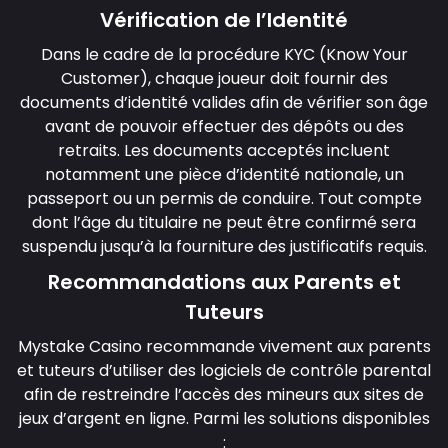
Vérification de l’Identité
Dans le cadre de la procédure KYC (Know Your
Customer), chaque joueur doit fournir des
documents d’identité valides afin de vérifier son âge
avant de pouvoir effectuer des dépôts ou des
retraits. Les documents acceptés incluent
notamment une pièce d’identité nationale, un
passeport ou un permis de conduire. Tout compte
dont l’âge du titulaire ne peut être confirmé sera
suspendu jusqu’à la fourniture des justificatifs requis.
Recommandations aux Parents et
Tuteurs
Mystake Casino recommande vivement aux parents
et tuteurs d’utiliser des logiciels de contrôle parental
afin de restreindre l’accès des mineurs aux sites de
jeux d’argent en ligne. Parmi les solutions disponibles
: