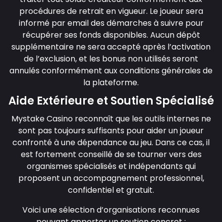
procédures de retrait en vigueur. Le joueur sera
informé par email des démarches à suivre pour
récupérer ses fonds disponibles. Aucun dépôt
supplémentaire ne sera accepté après l’activation
de l’exclusion, et les bonus non utilisés seront
annulés conformément aux conditions générales de
la plateforme.
Aide Extérieure et Soutien Spécialisé
Mystake Casino reconnaît que les outils internes ne
sont pas toujours suffisants pour aider un joueur
confronté à une dépendance au jeu. Dans ce cas, il
est fortement conseillé de se tourner vers des
organismes spécialisés et indépendants qui
proposent un accompagnement professionnel,
confidentiel et gratuit.
Voici une sélection d’organisations reconnues
pouvant apporter un soutien concret :