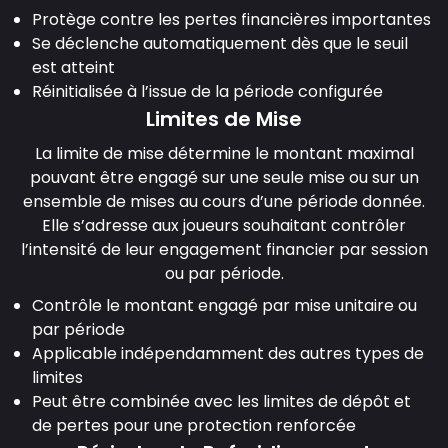
Protège contre les pertes financières importantes
Se déclenche automatiquement dès que le seuil
est atteint
Réinitialisée à l’issue de la période configurée
Limites de Mise
La limite de mise détermine le montant maximal
pouvant être engagé sur une seule mise ou sur un
ensemble de mises au cours d’une période donnée.
Elle s’adresse aux joueurs souhaitant contrôler
l’intensité de leur engagement financier par session
ou par période.
Contrôle le montant engagé par mise unitaire ou
par période
Applicable indépendamment des autres types de
limites
Peut être combinée avec les limites de dépôt et
de pertes pour une protection renforcée