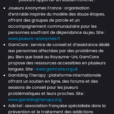
Joueurs Anonymes France : organisation
d’entraide inspirée du modèle des douze étapes,
offrant des groupes de parole et un
accompagnement communautaire pour les
personnes souffrant de dépendance au jeu. Site :
www.joueurs-anonymes.fr
GamCare : service de conseil et d’assistance dédié
aux personnes affectées par des problèmes de
jeu. Bien que basé au Royaume-Uni, GamCare
propose des ressources accessibles en plusieurs
langues. Site :
www.gamcare.org.uk
Gambling Therapy : plateforme internationale
offrant un soutien en ligne, des forums et des
sessions de conseil pour les joueurs
problématiques et leurs proches. Site :
www.gamblingtherapy.org
Adictel : association française spécialisée dans la
prévention et le traitement des addictions