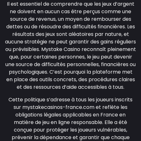
Il est essentiel de comprendre que les jeux d’argent
ne doivent en aucun cas être perçus comme une
source de revenus, un moyen de rembourser des
dettes ou de résoudre des difficultés financières. Les
résultats des jeux sont aléatoires par nature, et
aucune stratégie ne peut garantir des gains réguliers
ou prévisibles. Mystake Casino reconnaît pleinement
que, pour certaines personnes, le jeu peut devenir
une source de difficultés personnelles, financières ou
psychologiques. C’est pourquoi la plateforme met
en place des outils concrets, des procédures claires
et des ressources d’aide accessibles à tous.
Cette politique s’adresse à tous les joueurs inscrits
sur mystakecasinos-france.com et reflète les
obligations légales applicables en France en
matière de jeu en ligne responsable. Elle a été
conçue pour protéger les joueurs vulnérables,
prévenir la dépendance et garantir que chaque